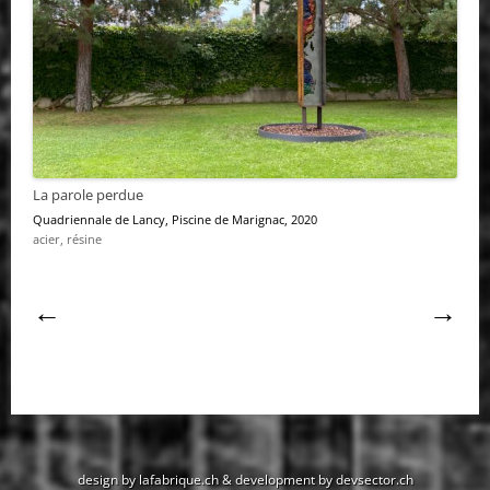
La parole perdue
Quadriennale de Lancy
, Piscine de Marignac, 2020
acier, résine
Navigation
←
→
des
articles
design by lafabrique.ch
&
development by devsector.ch