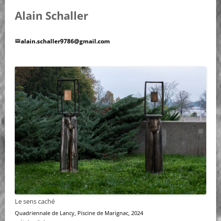
Alain Schaller
alain.schaller9786@gmail.com
DÉTAILS
DU
MEMBRE
GALERIE
Le sens caché
Quadriennale de Lancy
, Piscine de Marignac, 2024