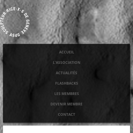
ACCUEIL
Aller
L’ASSOCIATION
au
ACTUALITÉS
contenu
FLASHBACKS
LES MEMBRES
DEVENIR MEMBRE
CONTACT